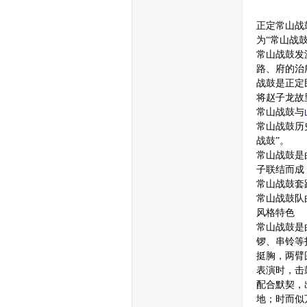
生
正定常山战
为“常山战
常山战鼓发
路、府的治
战鼓是正定
将赵子龙故
常山战鼓与
常山战鼓历
活
战鼓”。
常山战鼓是
子联结而成
常山战鼓套
常山战鼓队
风格特色
常山战鼓是
锣、串铃等
挺胸，两臂
表演时，击
网-
配合默契，出
地；时而似