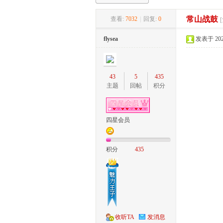
常山战鼓
查看:
7032
|
回复:
0
家
flysea
发表于 2022-
43
5
435
主题
回帖
积分
四星会员
庄
积分
435
收听TA
发消息