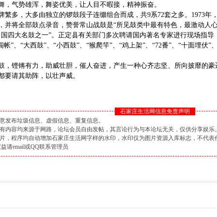
舞，气势雄浑，舞姿优美，让人目不暇接，精神振奋。
牌繁多，大多由独立的锣鼓段子连缀组合而成，共9系72套之多。1973年
，并将全部鼓点录音，赞誉常山战鼓是“所见鼓类中最有特色，最激动人心
中国四大名鼓之一”。正定县有关部门多次聘请国内著名专家进行现场指导，挖
闯帐”、“大西鼓”、“小西鼓”、“猴爬竿”、“鸡上架”、“72番”、“十面埋伏
鼓，铿锵有力，助威壮胆，催人奋进，产生一种心齐志坚、所向披靡的豪
都要请其助阵，以壮声威。
石家庄生活网信息免责声明
肆意发布垃圾信息、虚假信息、重复信息。
坛所有内容均来源于网路，论坛会员自由发帖，其言论行为与本论坛无关，仅供分享娱乐
的图片，程序均自动增加石家庄生活网字样的水印，水印仅为图片资源入库标志，不代表
益请email或QQ联系管理员