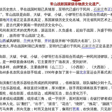
常山战鼓国家级非物质文化遗产。
鼓历史悠久，早在战国时期已具雏形，至明代已盛行于民间，
石家庄
市
正
鼓”。常山战鼓是由鼓、大钹、中钹、小钹、小锣等打击乐器组合而成的一
源地
河北
省正定县原名真定，系国家级历史文化名城、河北省民间艺术之
所，是古代冀中冀南一带的经济文化中心。
民间表演艺术的优秀代表，源远流长，久负盛名，起始于战国，兴盛于明
里），故而得“常山战鼓”之名。
山西
威风锣鼓、
兰州
太平鼓、
开封
盘鼓并称“中国四大名鼓”。[2-3]
史悠久,早在战国时期已具雏型，至明代已盛行于民间,
石家庄市
正定县是历
由鼓、大钹、中钹、小钹、小锣等打击乐器组合而成的一种民间清锣鼓。
，是一种联套曲体结构，它主要用于广场表演，受到好评。
路多样、由牌繁多。主要曲牌有《么二三》、《小西鼓》、《大西鼓》、《
由40多名农民业余鼓手组成，1990年参加了第十一届
北京
亚运会开幕式表
由演奏打击类乐器组合而成的民间锣鼓，，俗称架鼓。鼓队编制少则十几
打击乐器组成。单鼓直径50厘米，厚30厘米，鼓手用彩绸将鼓系于腰间
圆抡，槌击鼓面，或击鼓边，或两槌互击，鼓点变化万千。
鼓者或站成圆圈，或排成三角，或一字排开，面对面对敲；击钹打锣者或
神入化。以“翻打”、“出手”、“搓音”、“花击”、“绕脖”、“挽花”、“
万马奔腾，所向无敌；时而又急转直下，像雨打
芭蕉
，欢快清脆。只见鼓