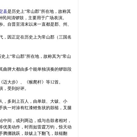
定县
是历史上“常山郡”所在地，故称其
种民间清锣鼓，主要用于广场表演。
乡。自晋至清末以来一直都是郡、州、
代，因正定在历史上为常山郡（三国名
史上“常山郡”所在地，故称其为“常山
其曲牌大都由多个能单独演奏的锣鼓段
迈大步》、《猴爬杆》等12首。
演，受到好评。
人，多则上百人，由单鼓、大钹、小
，手执一对涂有红漆鲤鱼状的鼓槌，叉腿
站中间，或列两边，或与击鼓者相对，
蹦跳”等优美动作，时而如雷霆万钧，惊天动
手腾挪跳跃，鼓钹上下翻飞，鼓槌翻