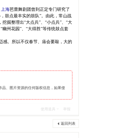
，
上海
芭蕾舞剧团曾到正定专门研究了
，鼓点最丰实的鼓队”。由此，常山战
掘整理出“大点兵”、“小点兵”、“大
”、“幽州花园”、“大得胜”等传统鼓点套
迈感。所以不仅春节、庙会要敲，大的
。
作品、图片资源的任何版权信息，如果侵
使用道具
举报
返回列表