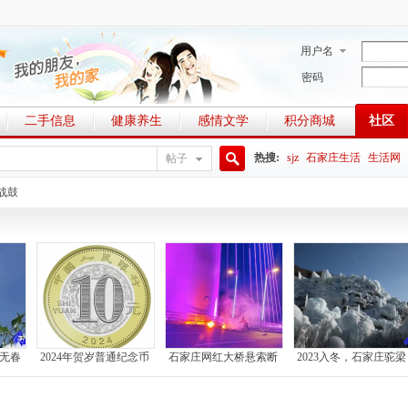
用户名
密码
二手信息
健康养生
感情文学
积分商城
社区
热搜:
sjz
石家庄生活
生活网
帖子
搜
战鼓
索
，无春
2024年贺岁普通纪念币
石家庄网红大桥悬索断
2023入冬，石家庄驼梁