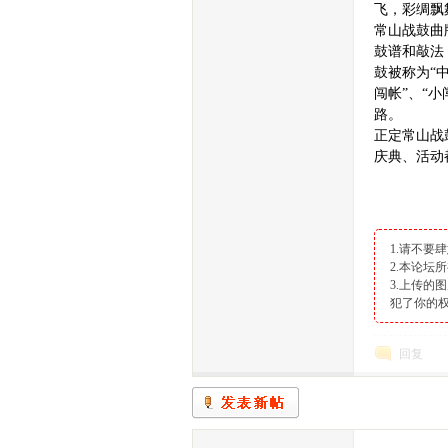
飞，彩绸飘
常山战鼓曲
鼓谱和敲法
鼓被称为“
闯帐”、“小
路。
正定常山战
做
庆典、活动
1.请不要
2.本论
3.上传
犯了你的权
石
回复